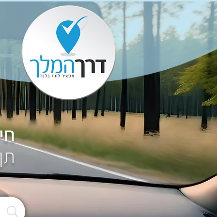
חי
תן